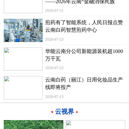
——2026年云南“金融消保民族
行”曲靖站活动圆满收官
2026-07-31
煎药有了智能系统，人民日报点赞
云南白药智慧煎药中心
2026-07-23
华能云南分公司新能源装机超1000
万千瓦
2026-07-22
云南白药（丽江）日用化妆品生产
线即将投产
2026-07-13
云视界