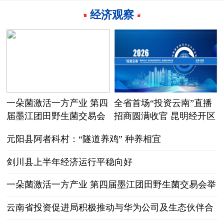
经济观察
一朵菌激活一方产业 第四
全省首场“投资云南”直播
届墨江团田野生菌交易会
招商圆满收官 昆明经开区
举行
云端赋能开拓招商引资新
元阳县阿者科村：“隧道养鸡” 种养相宜
赛道
剑川县上半年经济运行平稳向好
一朵菌激活一方产业 第四届墨江团田野生菌交易会举
行
云南省投资促进局积极推动与华为公司及生态伙伴合