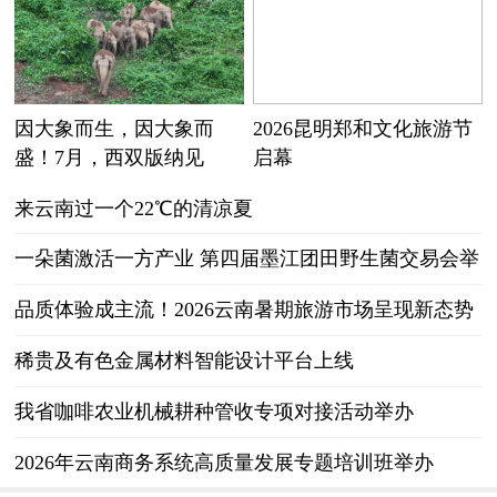
因大象而生，因大象而
2026昆明郑和文化旅游节
盛！7月，西双版纳见
启幕
来云南过一个22℃的清凉夏
一朵菌激活一方产业 第四届墨江团田野生菌交易会举
行
品质体验成主流！2026云南暑期旅游市场呈现新态势
稀贵及有色金属材料智能设计平台上线
我省咖啡农业机械耕种管收专项对接活动举办
2026年云南商务系统高质量发展专题培训班举办