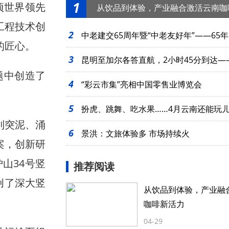
1
项世界领先
从饮品到体验，产业融合激活云南咖
工程技术创
2
中老建交65周年暨“中老友好年”——65年
的匠心。
3
起
昆明至加尔各答直航，2小时45分到达—
题中创造了
4
么近
“彩云市集”亮相中国零售业博览会
5
扮虎、跳舞、吃水果……4月云南还能玩
到突泥、涌
6
景洪：文旅体验多 市场持续火
案，创新研
山34号竖
推荐阅读
创了深大竖
从饮品到体验，产业融
咖啡新活力
04-29