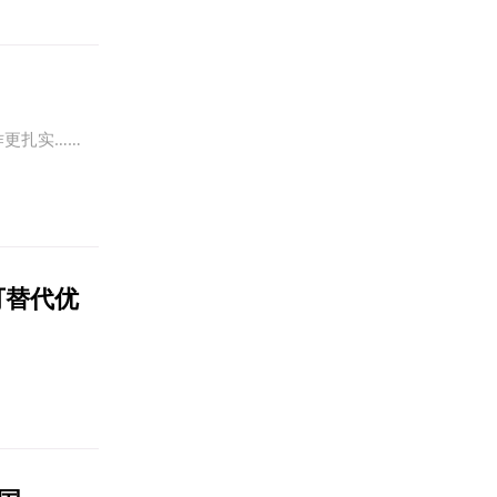
更扎实……
可替代优