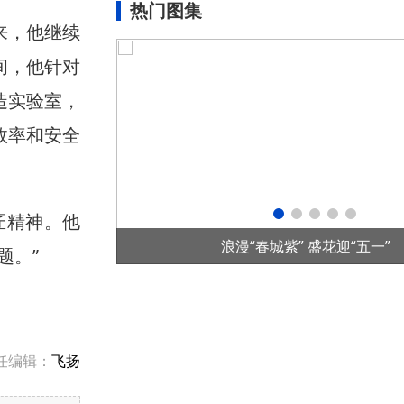
热门图集
来，他继续
间，他针对
造实验室，
效率和安全
匠精神。他
“五一”
首个全国产控制系统水光互补项目在华
题。”
任编辑：
飞扬