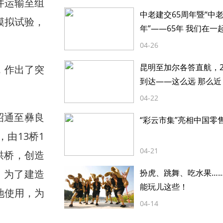
井运输至组
中老建交65周年暨“中
模拟试验，
年”——65年 我们在一
04-26
昆明至加尔各答直航，2
，作出了突
到达——这么远 那么近
04-22
昭通至彝良
“彩云市集”亮相中国零
，由13桥1
04-21
拱桥，创造
。为了建造
扮虎、跳舞、吃水果…
能玩儿这些！
地使用，为
04-14