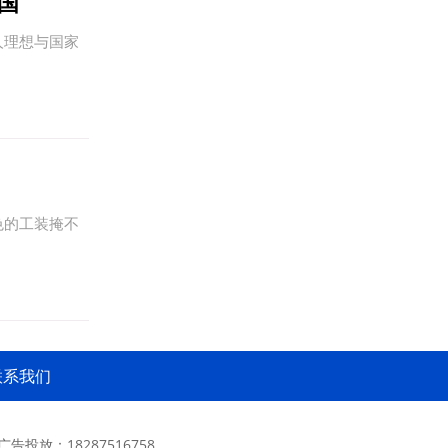
国
人理想与国家
色的工装掩不
联系我们
 广告投放：18287516758