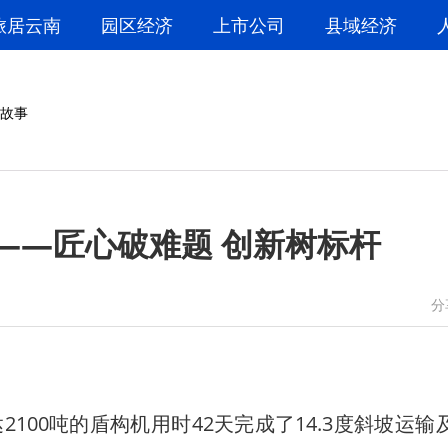
旅居云南
园区经济
上市公司
县域经济
故事
——匠心破难题 创新树标杆
微信
微博
分
0吨的盾构机用时42天完成了14.3度斜坡运输