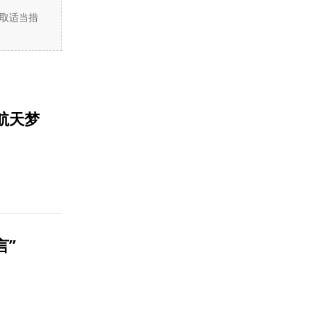
取适当措
航天梦
言”