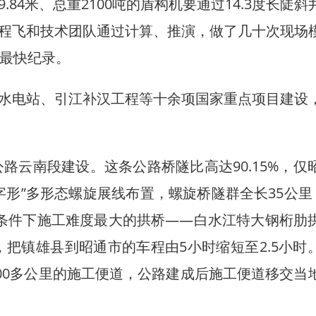
4米、总重2100吨的盾构机要通过14.3度长陡斜
程飞和技术团队通过计算、推演，做了几十次现场
业最快纪录。
电站、引江补汉工程等十余项国家重点项目建设
。
云南段建设。这条公路桥隧比高达90.15%，仅
8字形”多形态螺旋展线布置，螺旋桥隧群全长35公里
条件下施工难度最大的拱桥——白水江特大钢桁肋
，把镇雄县到昭通市的车程由5小时缩短至2.5小时
00多公里的施工便道，公路建成后施工便道移交当