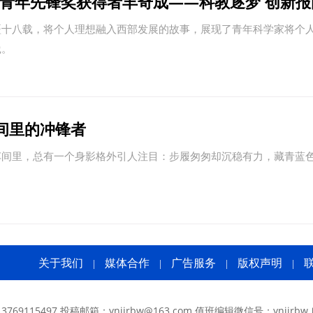
代青年先锋奖获得者丰奇成——科教逐梦 创新报
疆十八载，将个人理想融入西部发展的故事，展现了青年科学家将个
践。
间里的冲锋者
车间里，总有一个身影格外引人注目：步履匆匆却沉稳有力，藏青蓝
关于我们
媒体合作
广告服务
版权声明
|
|
|
|
769115497 投稿邮箱：ynjjrbw@163.com 值班编辑微信号：ynjjrbw