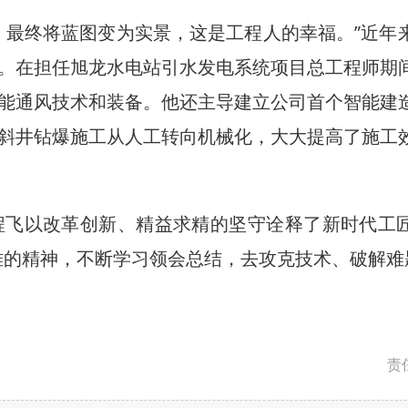
最终将蓝图变为实景，这是工程人的幸福。”近年
。在担任旭龙水电站引水发电系统项目总工程师期
能通风技术和装备。他还主导建立公司首个智能建
斜井钻爆施工从人工转向机械化，大大提高了施工
飞以改革创新、精益求精的坚守诠释了新时代工
大光伏项目在老挝投运
浪漫“春城紫” 盛花迎
难的精神，不断学习领会总结，去攻克技术、破解难
责