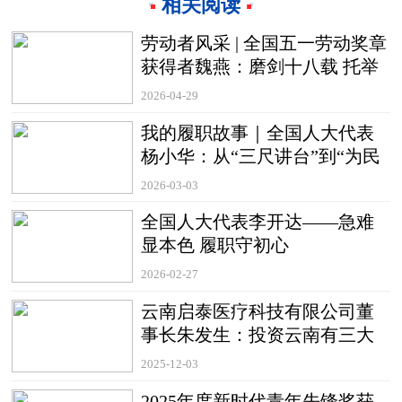
相关阅读
劳动者风采 | 全国五一劳动奖章
获得者魏燕：磨剑十八载 托举
航天梦
2026-04-29
我的履职故事｜全国人大代表
杨小华：从“三尺讲台”到“为民
代言”
2026-03-03
全国人大代表李开达——急难
显本色 履职守初心
2026-02-27
云南启泰医疗科技有限公司董
事长朱发生：投资云南有三大
不可替代优势
2025-12-03
2025年度新时代青年先锋奖获