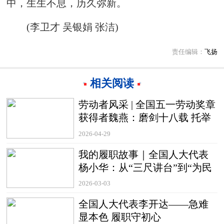
中，生生不息，历久弥新。
(李卫才 吴银娟 张洁)
责任编辑：
飞扬
相关阅读
劳动者风采 | 全国五一劳动奖章
获得者魏燕：磨剑十八载 托举
航天梦
2026-04-29
我的履职故事｜全国人大代表
杨小华：从“三尺讲台”到“为民
代言”
2026-03-03
全国人大代表李开达——急难
显本色 履职守初心