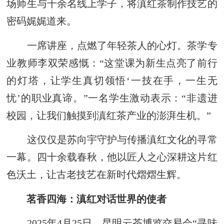
场师生与千余名线上学子，将滇红茶制作技艺的
密码娓娓道来。
一席讲座，点燃了年轻茶人的心灯。茶学专
业教师李双荣感慨：“这堂课为新生点亮了前行
的灯塔，让学生真切领悟‘一技在手，一生无
忧’的职业真谛。”一名学生激动表示：“非遗进
校园，让我们触摸到滇红茶产业的澎湃生机。”
这仅仅是苏向宇守护与传播滇红文化的寻常
一幕。四十余载春秋，他以匠人之心深耕这片红
色沃土，让古老技艺在新时代熠熠生辉。
茗香四海：滇红对话世界的使者
2025年4月25日，昆明云茶博览交易会“寻味